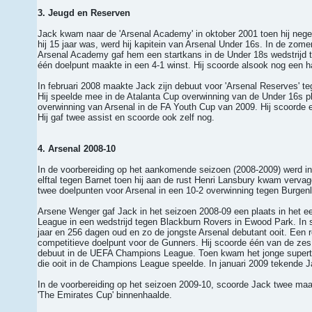
3. Jeugd en Reserven
Jack kwam naar de 'Arsenal Academy' in oktober 2001 toen hij nege
hij 15 jaar was, werd hij kapitein van Arsenal Under 16s. In de zo
Arsenal Academy gaf hem een startkans in de Under 18s wedstrijd te
één doelpunt maakte in een 4-1 winst. Hij scoorde alsook nog een ha
In februari 2008 maakte Jack zijn debuut voor 'Arsenal Reserves' te
Hij speelde mee in de Atalanta Cup overwinning van de Under 16s ploe
overwinning van Arsenal in de FA Youth Cup van 2009. Hij scoorde e
Hij gaf twee assist en scoorde ook zelf nog.
4. Arsenal 2008-10
In de voorbereiding op het aankomende seizoen (2008-2009) werd in j
elftal tegen Barnet toen hij aan de rust Henri Lansbury kwam vervag
twee doelpunten voor Arsenal in een 10-2 overwinning tegen Burgenla
Arsene Wenger gaf Jack in het seizoen 2008-09 een plaats in het ee
League in een wedstrijd tegen Blackburn Rovers in Ewood Park. In 
jaar en 256 dagen oud en zo de jongste Arsenal debutant ooit. Een 
competitieve doelpunt voor de Gunners. Hij scoorde één van de zes
debuut in de UEFA Champions League. Toen kwam het jonge supertalen
die ooit in de Champions League speelde. In januari 2009 tekende Jac
In de voorbereiding op het seizoen 2009-10, scoorde Jack twee maal
'The Emirates Cup' binnenhaalde.