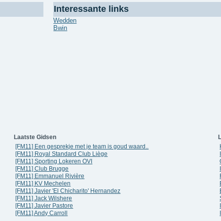
Interessante links
Wedden
Bwin
Laatste Gidsen
L
[FM11] Een gesprekje met je team is goud waard..
[FM11] Royal Standard Club Liège
[FM11] Sporting Lokeren OVI
[FM11] Club Brugge
[FM11] Emmanuel Rivière
[FM11] KV Mechelen
[FM11] Javier 'El Chicharito' Hernandez
[FM11] Jack Wilshere
[FM11] Javier Pastore
[FM11] Andy Carroll