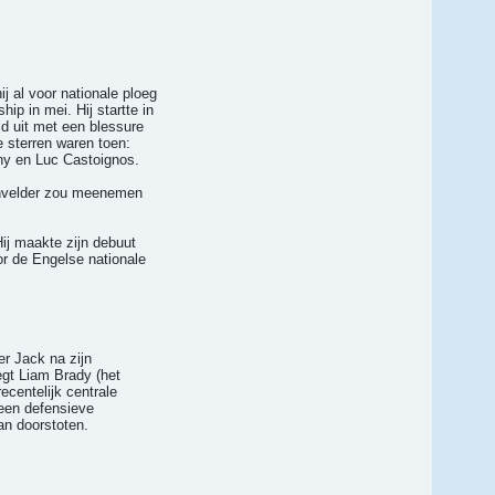
j al voor nationale ploeg
p in mei. Hij startte in
jd uit met een blessure
e sterren waren toen:
hy en Luc Castoignos.
denvelder zou meenemen
ij maakte zijn debuut
or de Engelse nationale
er Jack na zijn
egt Liam Brady (het
ecentelijk centrale
 een defensieve
kan doorstoten.