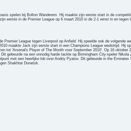
asis spelen bij Bolton Wanderers. Hij maakte zijn eerste start in de competit
k zijn eerste in de Premier League op 6 maart 2010 in de 2-1 winst in en tege
de Premier League tegen Liverpool op Anfield. Hij speelde ook de volgende we
010 maakte Jack zijn eerste start in een Champions League wedstrijd. Hij s
en tot 'Arsenal's Player of The Month voor September 2010'. Op 16 oktober 2
. Dit gebeurde na een onnodig harde tackle op Birmingham City-speler Nikola Zi
unt met een heerlijke lob over Andriy Pyatov. Dit gebeurde in the Emirates 
egen Shakhtar Donetsk.