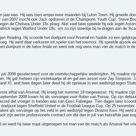
n jaar was. Hij was toen amper twee maanden bij Luton Town. Hij groeide doo
mer van 2007 mocht ook Jack opdraven in de 'Champions Youth Cup'. Steve Boul
gen de Chelsea Under 18s ploeg. Niet veel later speelde hij ook tegen Aston 
ttrick tegen Watford Under 18s, om zo zijn steentje bij te dragen aan de 'Aca
gen Reading. Hij scoorde het doelpunt voor Arsenal en haalde zo een gelijkspe
g. Hij werd daar verkozen tot speler van het toernooi. Hij speelde alsook een
en doelpunt in de halve finale en werd ook nog eens man van de match in de f
uli 2008 geselecteerd voor de vriendschappelijke wedstrijden. Hij maakte zij
en. Hij gaf meteen zijn visitekaartje af en gaf een assist voor Jay Simpson. J
nd XI, and twee dagen later deed hij dit opnieuw in een wedstrijd tegen Stutt
rste elftal van Arsenal. Hij kreeg het nummer 19 toegewezen. Hij maakte zijn
september 2008 kwam hij als vervanger voor Robin van Persie. Op zijn debuu
record dat vroeger in handen was van Cesc Fabregas. Tien dagen later scoorde
 doelpunt tegen Sheffield United in de Football League Cup. Op 25 november
t als vervanger op het veld in een wedstrijd tegen Dinamo Kiev. Hij werd zo
k zijn eerste professionele contract om die dan in juli van hetzelfde jaar no
 en werd hij twee maal uitgeroepen tot man van de match als Arsenal het vri