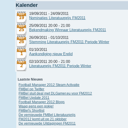
Kalender
19/09/2011 - 24/09/2011
SEP
19
Nominaties Literatuurprijs FM2011
25/09/2011 20:00 - 21:00
SEP
25
Bekendmaking Winnaar Literatuurprijs FM2011
26/09/2011 - 01/10/2011
SEP
26
Stemming Literatuurprijs FM2011 Periode Winter
01/10/2011
OKT
1
Aankondiging nieuw Erelid
02/10/2011 20:00 - 21:00
OKT
2
Literatuurprijs FM2011 Periode Winter
Laatste Nieuws
Football Manager 2012 Steam Activatie
FMBel op Twitter
FMBel sluit deal met DLGamer.eu voor FM2012
FMBel Update 2011
Football Manager 2012 Blogs
Waag eens een gokje!
FMBel's Shortlist
De vernieuwde FMBel Literatuurprijs
FM2012 komt uit op 21 oktober
De vernieuwde Uitdagingen FM2011