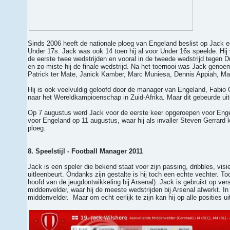
Sinds 2006 heeft de nationale ploeg van Engeland beslist op Jack een
Under 17s. Jack was ook 14 toen hij al voor Under 16s speelde. Hij
de eerste twee wedstrijden en vooral in de tweede wedstrijd tegen Dui
en zo miste hij de finale wedstrijd. Na het toernooi was Jack geno
Patrick ter Mate, Janick Kamber, Marc Muniesa, Dennis Appiah, Ma
Hij is ook veelvuldig geloofd door de manager van Engeland, Fabio 
naar het Wereldkampioenschap in Zuid-Afrika. Maar dit gebeurde uite
Op 7 augustus werd Jack voor de eerste keer opgeroepen voor Engel
voor Engeland op 11 augustus, waar hij als invaller Steven Gerrar
ploeg.
8. Speelstijl - Football Manager 2011
Jack is een speler die bekend staat voor zijn passing, dribbles, vi
uitleenbeurt. Ondanks zijn gestalte is hij toch een echte vechter. T
hoofd van de jeugdontwikkeling bij Arsenal). Jack is gebruikt op ver
middenvelder, waar hij de meeste wedstrijden bij Arsenal afwerkt. 
middenvelder. Maar om echt eerlijk te zijn kan hij op alle posities 