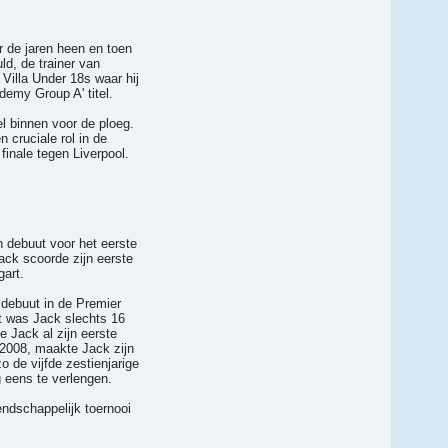
r de jaren heen en toen
d, de trainer van
Villa Under 18s waar hij
demy Group A' titel.
l binnen voor de ploeg.
 cruciale rol in de
inale tegen Liverpool.
n debuut voor het eerste
ack scoorde zijn eerste
gart.
 debuut in de Premier
t was Jack slechts 16
 Jack al zijn eerste
 2008, maakte Jack zijn
 de vijfde zestienjarige
g eens te verlengen.
endschappelijk toernooi