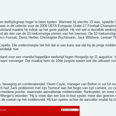
 leeftijdsgroep hoger te laten spelen. Wanneer hij slechts 15 was, speelde hi
 was in de selectie voor de 2009 UEFA European Under-17 Football Championshi
tsland maakte hij indruk op het grote publiek. Hij viel wel in dezelfde wedstri
emd als één van de 10 toekomstige sterren van het toernooi. De 10 toekomstig
rco Fossati, Deniz Herber, Christopher Buchtmann, Jack Wilshere, Lennart T
Capello. Die onderstreepte het feit dat er een kans wat dat hij de jonge mid
indelijk niet.
and voor een vriendschappelijke wedstrijd tegen Hongarije op 11 augustus. H
d kwam vervanger. Dat maakte hem de 10de jongste speler ooit die uitkwam vo
sie, beweging en combinatiespel. Owen Coyle, manager van Bolton is vol lof ov
och had Jack problemen met zijn 'humeur' aan het begin van zijn carrière, zo z
scheidene positie, waaronder aanvallende middenvelder, flankspeler, en meer r
In Wenger's woorden: 'Hij is meer dan een box-to-box spsler, meer dan gewoon
uit de voeten op het middenveld. Hij kan spelen achter de aanvaller omdat hij 