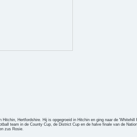
itchin, Hertfordshire. Hij is opgegroeid in Hitchin en ging naar de 'Whitehill
otball team in de County Cup, de District Cup en de halve finale van de Natio
en zus Rosie.