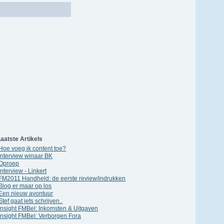
aatste Artikels
Hoe voeg ik content toe?
Interview winaar BK
Oproep
Interview - Linkert
FM2011 Handheld: de eerste review/indrukken
Blog er maar op los
Een nieuw avontuur
Stef gaat iets schrijven..
Insight FMBel: Inkomsten & Uitgaven
Insight FMBel: Verborgen Fora