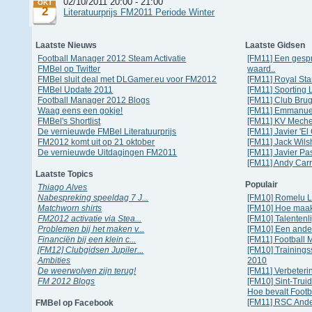
02/10/2011 20:00 - 21:00
OKT
2
Literatuurprijs FM2011 Periode Winter
Laatste Nieuws
Laatste Gidsen
Football Manager 2012 Steam Activatie
[FM11] Een gespr
FMBel op Twitter
waard..
FMBel sluit deal met DLGamer.eu voor FM2012
[FM11] Royal St
FMBel Update 2011
[FM11] Sporting 
Football Manager 2012 Blogs
[FM11] Club Bru
Waag eens een gokje!
[FM11] Emmanuel
FMBel's Shortlist
[FM11] KV Mech
De vernieuwde FMBel Literatuurprijs
[FM11] Javier 'E
FM2012 komt uit op 21 oktober
[FM11] Jack Wils
De vernieuwde Uitdagingen FM2011
[FM11] Javier Pa
[FM11] Andy Carr
Laatste Topics
Populair
Thiago Alves
Nabespreking speeldag 7 J...
[FM10] Romelu L
Matchworn shirts
[FM10] Hoe maak 
FM2012 activatie via Stea...
[FM10] Talentenli
Problemen bij het maken v...
[FM10] Een ander
Financiën bij een klein c...
[FM11] Football
[FM12] Clubgidsen Jupiler...
[FM10] Training
Ambities
2010
De weerwolven zijn terug!
[FM11] Verbeter
FM 2012 Blogs
[FM10] Sint-Trui
Hoe bevalt Footb
[FM11] RSC Ande
FMBel op Facebook