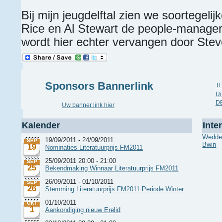
Bij mijn jeugdelftal zien we soortegelij
Rice en Al Stewart de people-managers
wordt hier echter vervangen door Stev
Sponsors Bannerlink
T
Ui
D
Uw banner link hier
Kalender
Inte
Wedde
19/09/2011 - 24/09/2011
SEP
Bwin
19
Nominaties Literatuurprijs FM2011
25/09/2011 20:00 - 21:00
SEP
25
Bekendmaking Winnaar Literatuurprijs FM2011
26/09/2011 - 01/10/2011
SEP
26
Stemming Literatuurprijs FM2011 Periode Winter
01/10/2011
OKT
1
Aankondiging nieuw Erelid